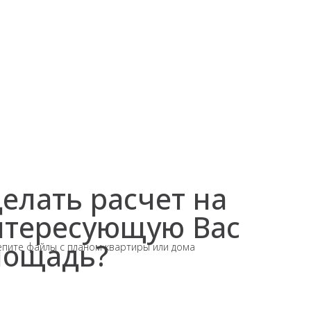
елать расчет на
нтересующую Вас
лощадь?
пите файлы с планом квартиры или дома