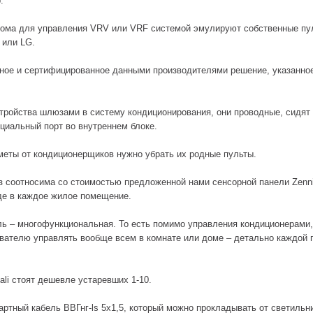
.
дома для управления VRV или VRF системой эмулируют собственные пу
i или LG.
ное и сертифицированное данными производителями решение, указанное
тройства шлюзами в систему кондиционирования, они проводные, сидят
циальный порт во внутреннем блоке.
сметы от кондиционерщиков нужно убрать их родные пульты.
аз соотносима со стоимостью предложенной нами сенсорной панели Zenni
де в каждое жилое помещение.
ль – многофункциональная. То есть помимо управления кондиционерами,
вателю управлять вообще всем в комнате или доме – детально каждой г
li стоят дешевле устаревших 1-10.
ртный кабель ВВГнг-ls 5х1,5, который можно прокладывать от светильн