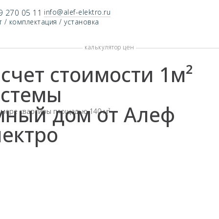
9 270 05 11
info@alef-elektro.ru
 / комплектация / установка
калькулятор цен
счет стоимости 1м²
истемы
мный дом от Алеф
имере квартиры площадью 140 м²
лектро