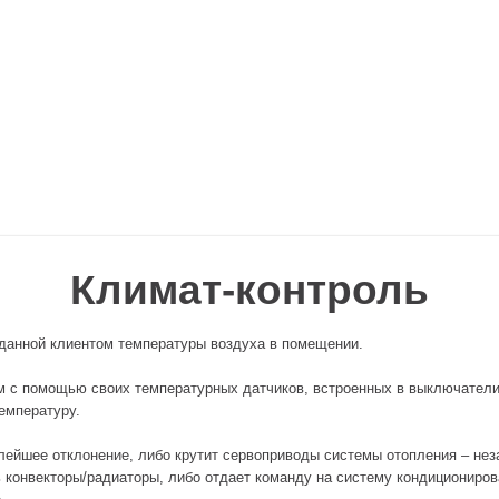
Климат-контроль
данной клиентом температуры воздуха в помещении.
м с помощью своих температурных датчиков, встроенных в выключател
емпературу.
лейшее отклонение, либо крутит сервоприводы системы отопления – не
ь конвекторы/радиаторы, либо отдает команду на систему кондициониров